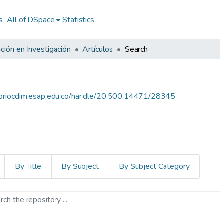
s
All of DSpace
Statistics
ción en Investigación
Artículos
Search
itoriocdim.esap.edu.co/handle/20.500.14471/28345
By Title
By Subject
By Subject Category