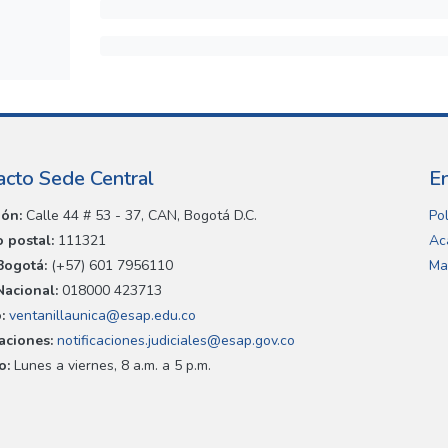
acto Sede Central
E
ión:
Calle 44 # 53 - 37, CAN, Bogotá D.C.
Pol
 postal:
111321
Ac
Bogotá:
(+57) 601 7956110
Ma
Nacional:
018000 423713
:
ventanillaunica@esap.edu.co
caciones:
notificaciones.judiciales@esap.gov.co
o:
Lunes a viernes, 8 a.m. a 5 p.m.