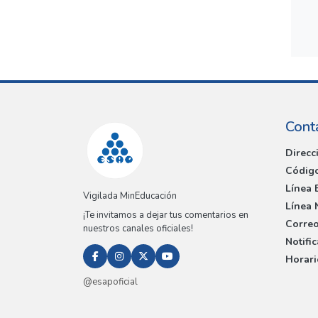
Cont
Direcc
Código
Línea 
Vigilada MinEducación
Línea 
¡Te invitamos a dejar tus comentarios en
Correo
nuestros canales oficiales!
Notifi
Horari
@esapoficial