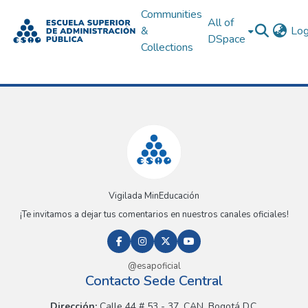
Communities
All of
&
Log
DSpace
Collections
Vigilada MinEducación
¡Te invitamos a dejar tus comentarios en nuestros canales oficiales!
@esapoficial
Contacto Sede Central
Dirección:
Calle 44 # 53 - 37, CAN, Bogotá D.C.