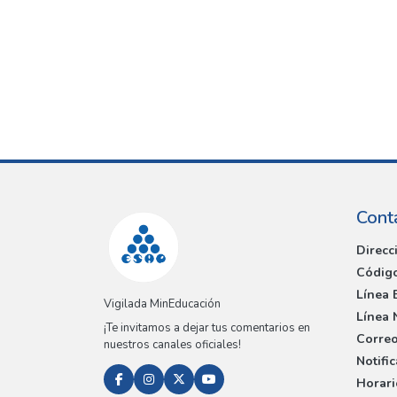
Cont
Direcc
Código
Línea 
Vigilada MinEducación
Línea 
¡Te invitamos a dejar tus comentarios en
Correo
nuestros canales oficiales!
Notifi
Horari