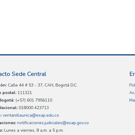
acto Sede Central
E
ión:
Calle 44 # 53 - 37, CAN, Bogotá D.C.
Pol
 postal:
111321
Ac
Bogotá:
(+57) 601 7956110
Ma
Nacional:
018000 423713
:
ventanillaunica@esap.edu.co
caciones:
notificaciones.judiciales@esap.gov.co
o:
Lunes a viernes, 8 a.m. a 5 p.m.