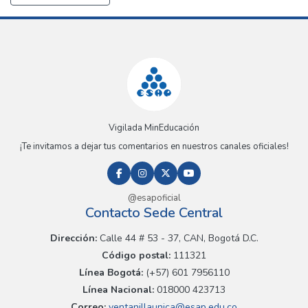
Vigilada MinEducación
¡Te invitamos a dejar tus comentarios en nuestros canales oficiales!
@esapoficial
Contacto Sede Central
Dirección:
Calle 44 # 53 - 37, CAN, Bogotá D.C.
Código postal:
111321
Línea Bogotá:
(+57) 601 7956110
Línea Nacional:
018000 423713
Correo:
ventanillaunica@esap.edu.co