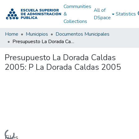
Communities
All of
&
Statistics
DSpace
Collections
Home
Municipios
Documentos Municipales
Presupuesto La Dorada Caldas 2005: P La Dorada Caldas 2005
Presupuesto La Dorada Caldas
2005: P La Dorada Caldas 2005
Loading...
Files