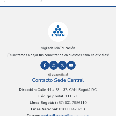
Vigilada MinEducación
¡Te invitamos a dejar tus comentarios en nuestros canales oficiales!
@esapoficial
Contacto Sede Central
Dirección:
Calle 44 # 53 - 37, CAN, Bogotá D.C.
Código postal:
111321
Línea Bogotá:
(+57) 601 7956110
Línea Nacional:
018000 423713
Correo:
ventanillaunica@esap.edu.co