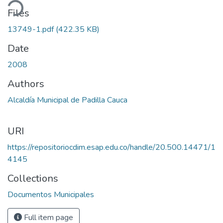
ding...
Files
13749-1.pdf
(422.35 KB)
Date
2008
Authors
Alcaldía Municipal de Padilla Cauca
URI
https://repositoriocdim.esap.edu.co/handle/20.500.14471/1
4145
Collections
Documentos Municipales
Full item page