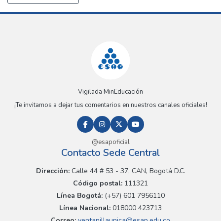
Vigilada MinEducación
¡Te invitamos a dejar tus comentarios en nuestros canales oficiales!
@esapoficial
Contacto Sede Central
Dirección:
Calle 44 # 53 - 37, CAN, Bogotá D.C.
Código postal:
111321
Línea Bogotá:
(+57) 601 7956110
Línea Nacional:
018000 423713
Correo:
ventanillaunica@esap.edu.co