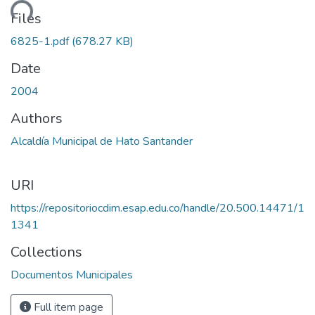
ding...
Files
6825-1.pdf
(678.27 KB)
Date
2004
Authors
Alcaldía Municipal de Hato Santander
URI
https://repositoriocdim.esap.edu.co/handle/20.500.14471/1
1341
Collections
Documentos Municipales
Full item page