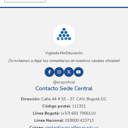
Vigilada MinEducación
¡Te invitamos a dejar tus comentarios en nuestros canales oficiales!
@esapoficial
Contacto Sede Central
Dirección:
Calle 44 # 53 - 37, CAN, Bogotá D.C.
Código postal:
111321
Línea Bogotá:
(+57) 601 7956110
Línea Nacional:
018000 423713
Correo:
ventanillaunica@esap.edu.co