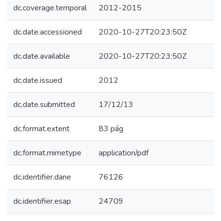
dc.coverage.temporal
2012-2015
dc.date.accessioned
2020-10-27T20:23:50Z
dc.date.available
2020-10-27T20:23:50Z
dc.date.issued
2012
dc.date.submitted
17/12/13
dc.format.extent
83 pág
dc.format.mimetype
application/pdf
dc.identifier.dane
76126
dc.identifier.esap
24709