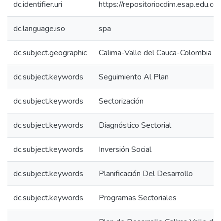
dc.identifier.uri
https://repositoriocdim.esap.edu.
dc.language.iso
spa
dc.subject.geographic
Calima-Valle del Cauca-Colombia
dc.subject.keywords
Seguimiento Al Plan
dc.subject.keywords
Sectorización
dc.subject.keywords
Diagnóstico Sectorial
dc.subject.keywords
Inversión Social
dc.subject.keywords
Planificación Del Desarrollo
dc.subject.keywords
Programas Sectoriales