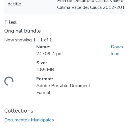
Plan de Desarrollo Calima Valle d
dc.title
Calima Valle del Cauca 2012-2015
Files
Original bundle
Now showing
1 - 1 of 1
Name:
Down
24709-1.pdf
load
Size:
4.85 MB
Format:
ading...
Adobe Portable Document
Format
Collections
Documentos Municipales