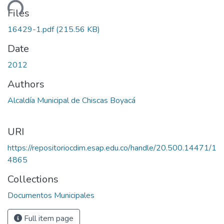
ding...
Files
16429-1.pdf
(215.56 KB)
Date
2012
Authors
Alcaldía Municipal de Chiscas Boyacá
URI
https://repositoriocdim.esap.edu.co/handle/20.500.14471/1
4865
Collections
Documentos Municipales
Full item page