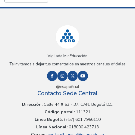
Vigilada MinEducación
¡Te invitamos a dejar tus comentarios en nuestros canales oficiales!
@esapoficial
Contacto Sede Central
Dirección:
Calle 44 # 53 - 37, CAN, Bogotá D.C.
Código postal:
111321
Línea Bogotá:
(+57) 601 7956110
Línea Nacional:
018000 423713
Correo:
ventanillaunica@esap.edu.co