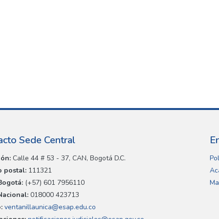
acto Sede Central
E
ión:
Calle 44 # 53 - 37, CAN, Bogotá D.C.
Pol
 postal:
111321
Ac
Bogotá:
(+57) 601 7956110
Ma
Nacional:
018000 423713
:
ventanillaunica@esap.edu.co