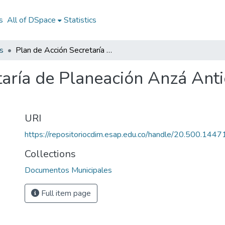
s
All of DSpace
Statistics
s
Plan de Acción Secretaría de Planeación Anzá Antioquia 2013: PASP Anzá Antioquia 2013
taría de Planeación Anzá Ant
URI
https://repositoriocdim.esap.edu.co/handle/20.500.144
Collections
Documentos Municipales
Full item page