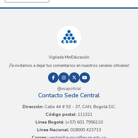
Vigilada MinEducación
¡Te invitamos a dejar tus comentarios en nuestros canales oficiales!
@esapoficial
Contacto Sede Central
Dirección:
Calle 44 # 53 - 37, CAN, Bogotá D.C.
Código postal:
111321
Línea Bogotá:
(+57) 601 7956110
Línea Nacional:
018000 423713
Correo:
ventanillaunica@esap.edu.co