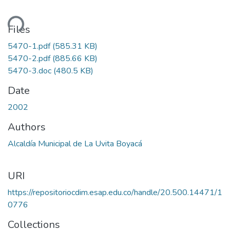
ding...
Files
5470-1.pdf
(585.31 KB)
5470-2.pdf
(885.66 KB)
5470-3.doc
(480.5 KB)
Date
2002
Authors
Alcaldía Municipal de La Uvita Boyacá
URI
https://repositoriocdim.esap.edu.co/handle/20.500.14471/1
0776
Collections