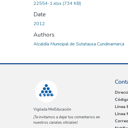
22554-1.xlsx
(734 KB)
Date
2012
Authors
Alcaldía Municipal de Sutatausa Cundinamarca
Cont
Direcc
Código
Línea 
Vigilada MinEducación
Línea 
¡Te invitamos a dejar tus comentarios en
Correo
nuestros canales oficiales!