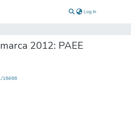
(current)
Log In
namarca 2012: PAEE
71/18688