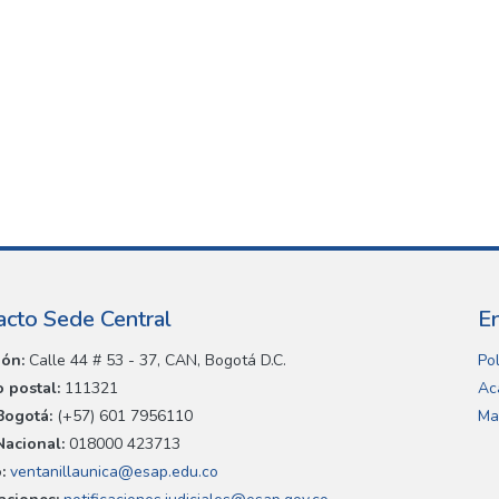
acto Sede Central
E
ión:
Calle 44 # 53 - 37, CAN, Bogotá D.C.
Pol
 postal:
111321
Ac
Bogotá:
(+57) 601 7956110
Ma
Nacional:
018000 423713
:
ventanillaunica@esap.edu.co