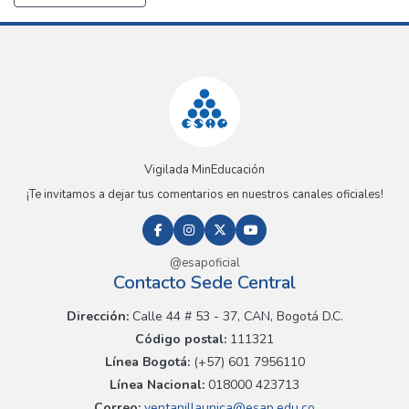
Vigilada MinEducación
¡Te invitamos a dejar tus comentarios en nuestros canales oficiales!
@esapoficial
Contacto Sede Central
Dirección:
Calle 44 # 53 - 37, CAN, Bogotá D.C.
Código postal:
111321
Línea Bogotá:
(+57) 601 7956110
Línea Nacional:
018000 423713
Correo:
ventanillaunica@esap.edu.co