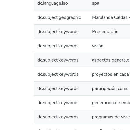
dc.language.iso
spa
dc.subject.geographic
Marulanda Caldas 
dc.subject.keywords
Presentación
dc.subject.keywords
visión
dc.subject.keywords
aspectos generale
dc.subject.keywords
proyectos en cada 
dc.subject.keywords
participación comun
dc.subject.keywords
generación de emp
dc.subject.keywords
programas de vivi