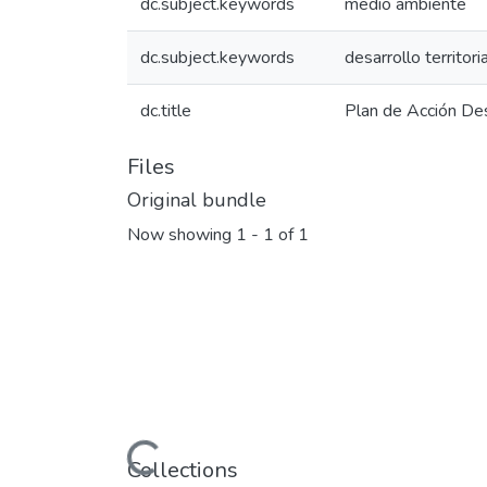
dc.subject.keywords
medio ambiente
dc.subject.keywords
desarrollo territori
dc.title
Plan de Acción Des
Files
Original bundle
Now showing
1 - 1 of 1
Loading...
Collections