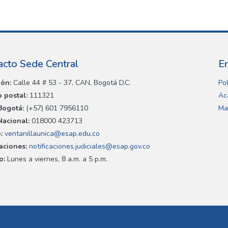
acto Sede Central
E
ión:
Calle 44 # 53 - 37, CAN, Bogotá D.C.
Pol
 postal:
111321
Ac
Bogotá:
(+57) 601 7956110
Ma
Nacional:
018000 423713
:
ventanillaunica@esap.edu.co
caciones:
notificaciones.judiciales@esap.gov.co
o:
Lunes a viernes, 8 a.m. a 5 p.m.