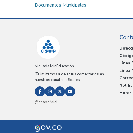
Documentos Municipales
Cont
Direcc
Código
Línea 
Vigilada MinEducación
Línea 
¡Te invitamos a dejar tus comentarios en
Correo
nuestros canales oficiales!
Notifi
Horari
@esapoficial