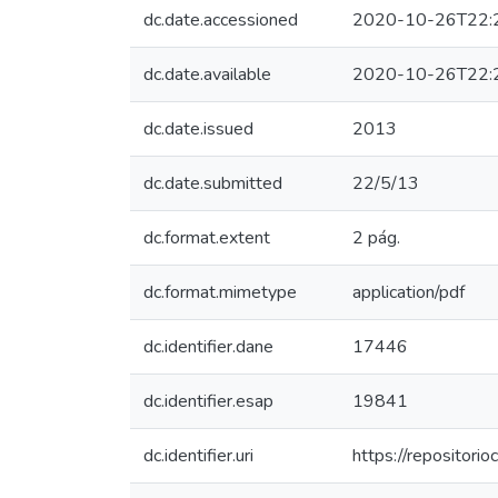
dc.date.accessioned
2020-10-26T22:
dc.date.available
2020-10-26T22:
dc.date.issued
2013
dc.date.submitted
22/5/13
dc.format.extent
2 pág.
dc.format.mimetype
application/pdf
dc.identifier.dane
17446
dc.identifier.esap
19841
dc.identifier.uri
https://repositor