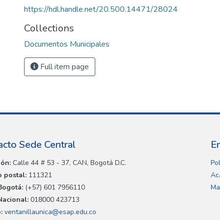
https://hdl.handle.net/20.500.14471/28024
Collections
Documentos Municipales
Full item page
acto Sede Central
E
ión:
Calle 44 # 53 - 37, CAN, Bogotá D.C.
Pol
 postal:
111321
Ac
Bogotá:
(+57) 601 7956110
Ma
Nacional:
018000 423713
:
ventanillaunica@esap.edu.co