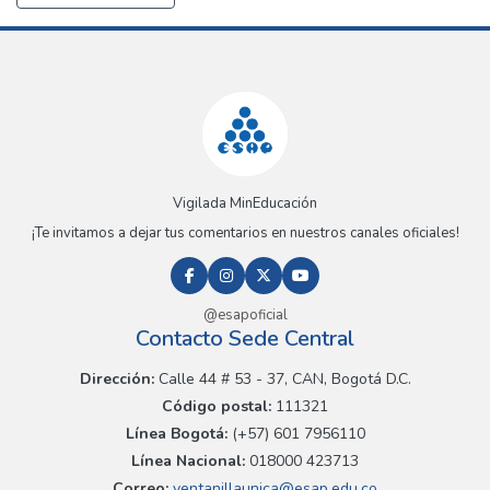
Vigilada MinEducación
¡Te invitamos a dejar tus comentarios en nuestros canales oficiales!
@esapoficial
Contacto Sede Central
Dirección:
Calle 44 # 53 - 37, CAN, Bogotá D.C.
Código postal:
111321
Línea Bogotá:
(+57) 601 7956110
Línea Nacional:
018000 423713
Correo:
ventanillaunica@esap.edu.co