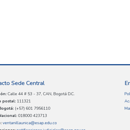
acto Sede Central
E
ión:
Calle 44 # 53 - 37, CAN, Bogotá D.C.
Pol
 postal:
111321
Ac
Bogotá:
(+57) 601 7956110
Ma
Nacional:
018000 423713
:
ventanillaunica@esap.edu.co