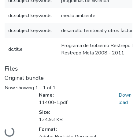
dc.subject.keywords
programas de vivienda
dc.subject.keywords
medio ambiente
dc.subject.keywords
desarrollo territorial y otros factore
Programa de Gobierno Restrepo M
dc.title
Restrepo Meta 2008 - 2011
Files
Original bundle
Now showing
1 - 1 of 1
Name:
Down
11400-1.pdf
load
Size:
124.93 KB
Loading...
Format:
Adobe Portable Document