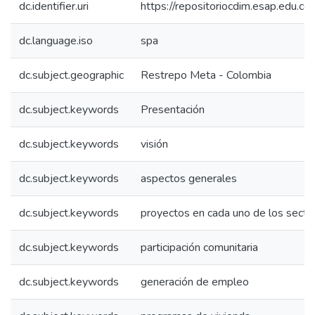
dc.identifier.uri
https://repositoriocdim.esap.edu.
dc.language.iso
spa
dc.subject.geographic
Restrepo Meta - Colombia
dc.subject.keywords
Presentación
dc.subject.keywords
visión
dc.subject.keywords
aspectos generales
dc.subject.keywords
proyectos en cada uno de los secto
dc.subject.keywords
participación comunitaria
dc.subject.keywords
generación de empleo