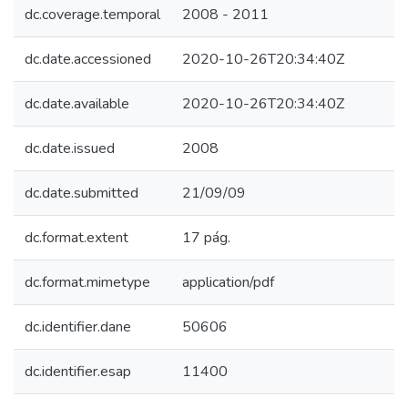
dc.coverage.temporal
2008 - 2011
dc.date.accessioned
2020-10-26T20:34:40Z
dc.date.available
2020-10-26T20:34:40Z
dc.date.issued
2008
dc.date.submitted
21/09/09
dc.format.extent
17 pág.
dc.format.mimetype
application/pdf
dc.identifier.dane
50606
dc.identifier.esap
11400