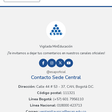
Vigilada MinEducación
¡Te invitamos a dejar tus comentarios en nuestros canales oficiales!
@esapoficial
Contacto Sede Central
Dirección:
Calle 44 # 53 - 37, CAN, Bogotá D.C.
Código postal:
111321
Línea Bogotá:
(+57) 601 7956110
Línea Nacional:
018000 423713
Correo:
ventanillaunica@esap.edu.co