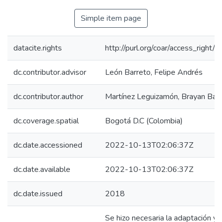
Simple item page
datacite.rights
http://purl.org/coar/access_right/
dc.contributor.advisor
León Barreto, Felipe Andrés
dc.contributor.author
Martínez Leguizamón, Brayan Bad
dc.coverage.spatial
Bogotá D.C (Colombia)
dc.date.accessioned
2022-10-13T02:06:37Z
dc.date.available
2022-10-13T02:06:37Z
dc.date.issued
2018
Se hizo necesaria la adaptación 