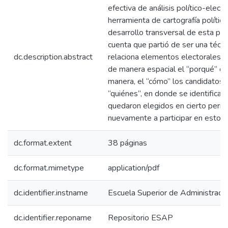
efectiva de análisis político-elect
herramienta de cartografía política
desarrollo transversal de esta prá
cuenta que partió de ser una técnic
dc.description.abstract
relaciona elementos electorales 
de manera espacial el “porqué” de
manera, el “cómo” los candidatos 
“quiénes”, en donde se identifican 
quedaron elegidos en cierto peri
nuevamente a participar en estos 
dc.format.extent
38 páginas
dc.format.mimetype
application/pdf
dc.identifier.instname
Escuela Superior de Administraci
dc.identifier.reponame
Repositorio ESAP