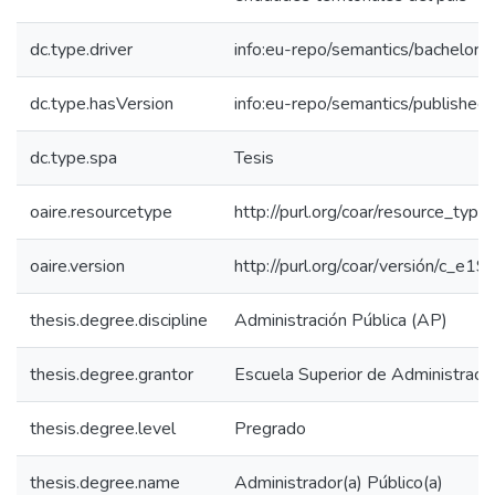
dc.type.driver
info:eu-repo/semantics/bachelorT
dc.type.hasVersion
info:eu-repo/semantics/published
dc.type.spa
Tesis
oaire.resourcetype
http://purl.org/coar/resource_type
oaire.version
http://purl.org/coar/versión/c_
thesis.degree.discipline
Administración Pública (AP)
thesis.degree.grantor
Escuela Superior de Administraci
thesis.degree.level
Pregrado
thesis.degree.name
Administrador(a) Público(a)