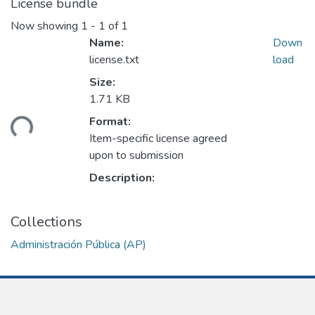
License bundle
Now showing
1 - 1 of 1
Name:
Down
license.txt
load
Size:
1.71 KB
Format:
ding...
Item-specific license agreed
upon to submission
Description:
Collections
Administración Pública (AP)