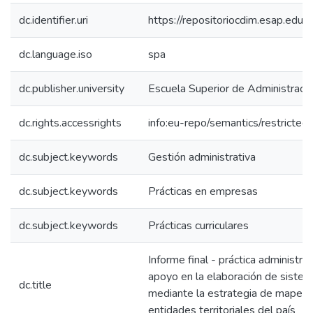
dc.identifier.uri
https://repositoriocdim.esap.ed
dc.language.iso
spa
dc.publisher.university
Escuela Superior de Administraci
dc.rights.accessrights
info:eu-repo/semantics/restricte
dc.subject.keywords
Gestión administrativa
dc.subject.keywords
Prácticas en empresas
dc.subject.keywords
Prácticas curriculares
Informe final - práctica administra
apoyo en la elaboración de sistem
dc.title
mediante la estrategia de mapeo p
entidades territoriales del país