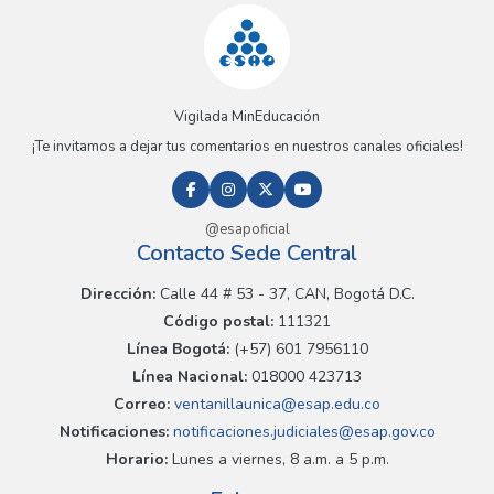
Vigilada MinEducación
¡Te invitamos a dejar tus comentarios en nuestros canales oficiales!
@esapoficial
Contacto Sede Central
Dirección:
Calle 44 # 53 - 37, CAN, Bogotá D.C.
Código postal:
111321
Línea Bogotá:
(+57) 601 7956110
Línea Nacional:
018000 423713
Correo:
ventanillaunica@esap.edu.co
Notificaciones:
notificaciones.judiciales@esap.gov.co
Horario:
Lunes a viernes, 8 a.m. a 5 p.m.