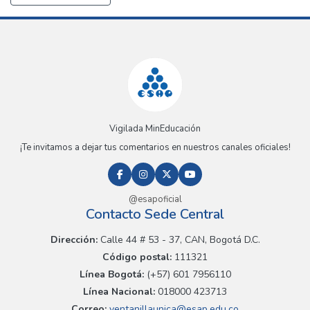
Vigilada MinEducación
¡Te invitamos a dejar tus comentarios en nuestros canales oficiales!
@esapoficial
Contacto Sede Central
Dirección:
Calle 44 # 53 - 37, CAN, Bogotá D.C.
Código postal:
111321
Línea Bogotá:
(+57) 601 7956110
Línea Nacional:
018000 423713
Correo:
ventanillaunica@esap.edu.co