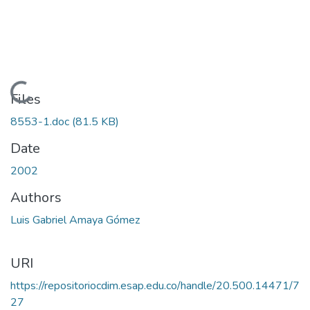
Loading...
Files
8553-1.doc
(81.5 KB)
Date
2002
Authors
Luis Gabriel Amaya Gómez
URI
https://repositoriocdim.esap.edu.co/handle/20.500.14471/7
27