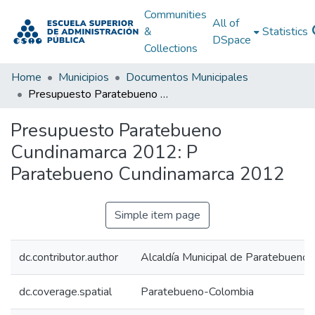
Communities
All of
&
Statistics
DSpace
Collections
Home
Municipios
Documentos Municipales
Presupuesto Paratebueno Cundinamarca 2012: P Paratebueno Cundinamarca 2012
Presupuesto Paratebueno
Cundinamarca 2012: P
Paratebueno Cundinamarca 2012
Simple item page
dc.contributor.author
Alcaldía Municipal de Paratebueno
dc.coverage.spatial
Paratebueno-Colombia