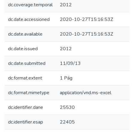
dc.coverage.temporal
2012
dc.date.accessioned
2020-10-27T15:16:53Z
dc.date.available
2020-10-27T15:16:53Z
dc.date.issued
2012
dc.date.submitted
11/09/13
dc.format.extent
1 Pág
dc.format.mimetype
application/vnd.ms-excel
dc.identifier.dane
25530
dc.identifier.esap
22405