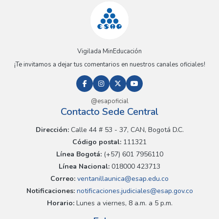
Vigilada MinEducación
¡Te invitamos a dejar tus comentarios en nuestros canales oficiales!
@esapoficial
Contacto Sede Central
Dirección:
Calle 44 # 53 - 37, CAN, Bogotá D.C.
Código postal:
111321
Línea Bogotá:
(+57) 601 7956110
Línea Nacional:
018000 423713
Correo:
ventanillaunica@esap.edu.co
Notificaciones:
notificaciones.judiciales@esap.gov.co
Horario:
Lunes a viernes, 8 a.m. a 5 p.m.