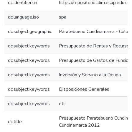
dc.identifier.uri
https://repositoriocdim.esap.edu.
dc.language.iso
spa
dc.subject.geographic
Paratebueno Cundinamarca - Colom
dc.subject.keywords
Presupuesto de Rentas y Recursos 
dc.subject.keywords
Presupuesto de Gastos de Funcion
dc.subject.keywords
Inversión y Servicio a la Deuda
dc.subject.keywords
Disposiciones Generales
dc.subject.keywords
etc
Presupuesto Paratebueno Cundina
dc.title
Cundinamarca 2012