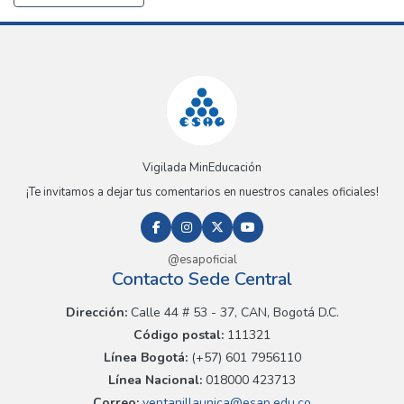
Vigilada MinEducación
¡Te invitamos a dejar tus comentarios en nuestros canales oficiales!
@esapoficial
Contacto Sede Central
Dirección:
Calle 44 # 53 - 37, CAN, Bogotá D.C.
Código postal:
111321
Línea Bogotá:
(+57) 601 7956110
Línea Nacional:
018000 423713
Correo:
ventanillaunica@esap.edu.co