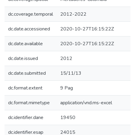
dc.coverage.temporal
2012-2022
dc.date.accessioned
2020-10-27T16:15:22Z
dc.date.available
2020-10-27T16:15:22Z
dc.date.issued
2012
dc.date.submitted
15/11/13
dc.format.extent
9 Pag
dc.format.mimetype
application/vnd.ms-excel
dc.identifier.dane
19450
dc.identifier.esap
24015