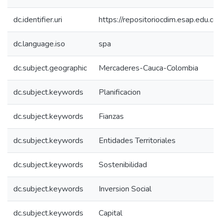
dc.identifier.uri
https://repositoriocdim.esap.edu.
dc.language.iso
spa
dc.subject.geographic
Mercaderes-Cauca-Colombia
dc.subject.keywords
Planificacion
dc.subject.keywords
Fianzas
dc.subject.keywords
Entidades Territoriales
dc.subject.keywords
Sostenibilidad
dc.subject.keywords
Inversion Social
dc.subject.keywords
Capital