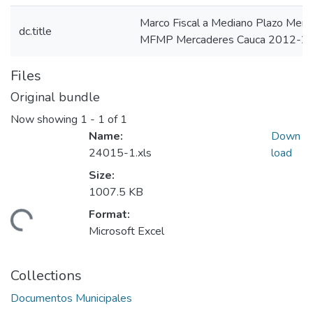
Marco Fiscal a Mediano Plazo Mer
dc.title
MFMP Mercaderes Cauca 2012-2
Files
Original bundle
Now showing
1 - 1 of 1
Name:
Down
24015-1.xls
load
Size:
1007.5 KB
Format:
Loading...
Microsoft Excel
Collections
Documentos Municipales