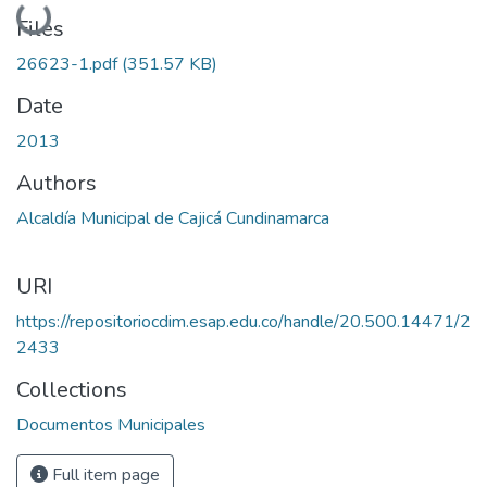
Loading...
Files
26623-1.pdf
(351.57 KB)
Date
2013
Authors
Alcaldía Municipal de Cajicá Cundinamarca
URI
https://repositoriocdim.esap.edu.co/handle/20.500.14471/2
2433
Collections
Documentos Municipales
Full item page