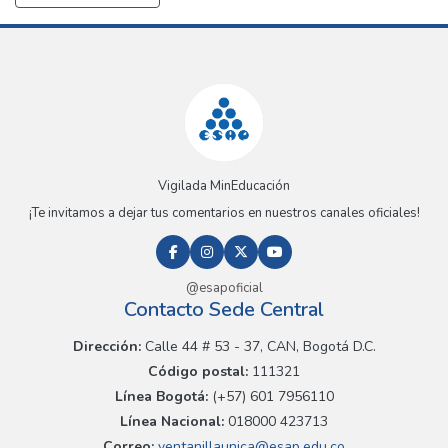
Vigilada MinEducación
¡Te invitamos a dejar tus comentarios en nuestros canales oficiales!
@esapoficial
Contacto Sede Central
Dirección:
Calle 44 # 53 - 37, CAN, Bogotá D.C.
Código postal:
111321
Línea Bogotá:
(+57) 601 7956110
Línea Nacional:
018000 423713
Correo:
ventanillaunica@esap.edu.co