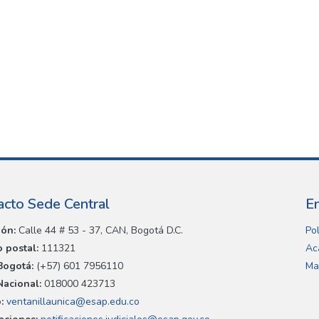
acto Sede Central
E
ión:
Calle 44 # 53 - 37, CAN, Bogotá D.C.
Pol
 postal:
111321
Ac
Bogotá:
(+57) 601 7956110
Ma
Nacional:
018000 423713
:
ventanillaunica@esap.edu.co