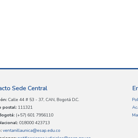
acto Sede Central
E
ión:
Calle 44 # 53 - 37, CAN, Bogotá D.C.
Pol
 postal:
111321
Ac
Bogotá:
(+57) 601 7956110
Ma
Nacional:
018000 423713
:
ventanillaunica@esap.edu.co