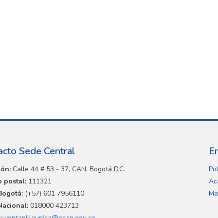
acto Sede Central
E
ión:
Calle 44 # 53 - 37, CAN, Bogotá D.C.
Pol
 postal:
111321
Ac
Bogotá:
(+57) 601 7956110
Ma
Nacional:
018000 423713
:
ventanillaunica@esap.edu.co