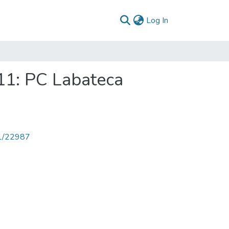
(current)
Log In
11: PC Labateca
71/22987