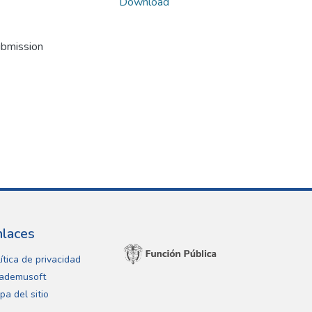
Download
ubmission
nlaces
ítica de privacidad
ademusoft
pa del sitio