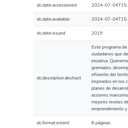
dc.date.accessioned
2024-07-04T15:
dc.date.available
2024-07-04T15:
dc.date.issued
2019
Este programa de 
ciudadanos que des
iniciativa. Querem
gremiales, desempe
eficiente del terr
dc.description.abstract
inspirados en los 
planes de desarrol
acciones mancomuna
mejores niveles de
emprendimiento y 
dc.format.extent
8 páginas