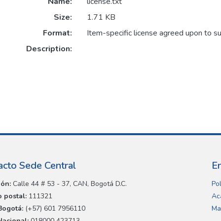
Name:
license.txt
Size:
1.71 KB
Format:
Item-specific license agreed upon to s
Description:
acto Sede Central
E
ión:
Calle 44 # 53 - 37, CAN, Bogotá D.C.
Pol
 postal:
111321
Ac
Bogotá:
(+57) 601 7956110
Ma
Nacional:
018000 423713