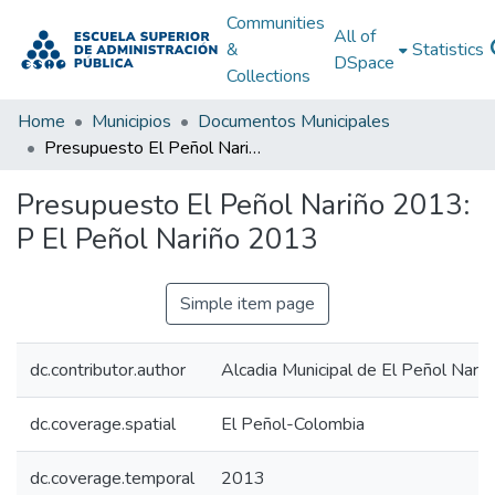
Communities
All of
&
Statistics
DSpace
Collections
Home
Municipios
Documentos Municipales
Presupuesto El Peñol Nariño 2013: P El Peñol Nariño 2013
Presupuesto El Peñol Nariño 2013:
P El Peñol Nariño 2013
Simple item page
dc.contributor.author
Alcadia Municipal de El Peñol Nariñ
dc.coverage.spatial
El Peñol-Colombia
dc.coverage.temporal
2013