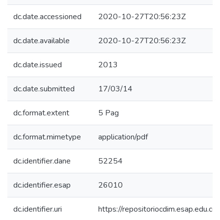
dc.date.accessioned
2020-10-27T20:56:23Z
dc.date.available
2020-10-27T20:56:23Z
dc.date.issued
2013
dc.date.submitted
17/03/14
dc.format.extent
5 Pag
dc.format.mimetype
application/pdf
dc.identifier.dane
52254
dc.identifier.esap
26010
dc.identifier.uri
https://repositoriocdim.esap.edu.