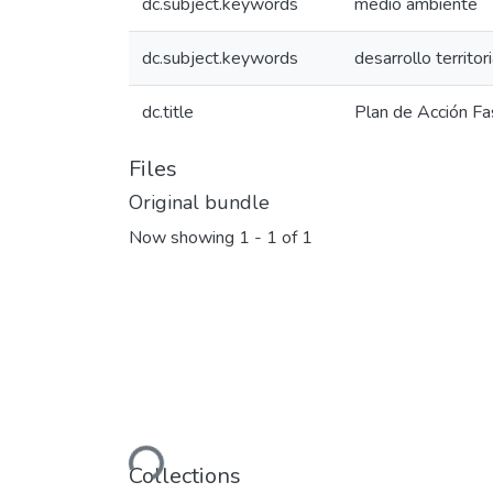
dc.subject.keywords
medio ambiente
dc.subject.keywords
desarrollo territor
dc.title
Plan de Acción Fa
Files
Original bundle
Now showing
1 - 1 of 1
Loading...
Collections