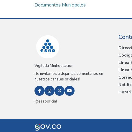
Documentos Municipales
Cont
Direcc
Código
Línea 
Vigilada MinEducación
Línea 
¡Te invitamos a dejar tus comentarios en
Correo
nuestros canales oficiales!
Notifi
Horari
@esapoficial