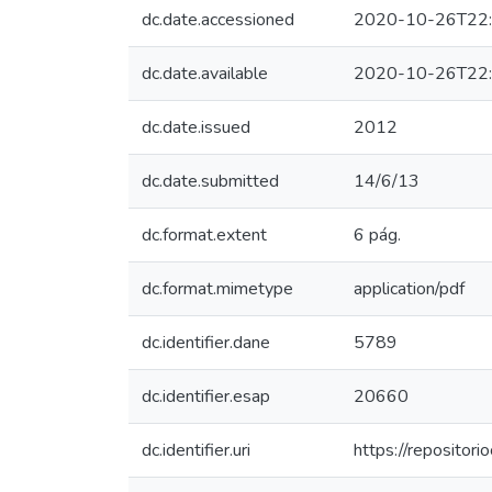
dc.date.accessioned
2020-10-26T22:
dc.date.available
2020-10-26T22:
dc.date.issued
2012
dc.date.submitted
14/6/13
dc.format.extent
6 pág.
dc.format.mimetype
application/pdf
dc.identifier.dane
5789
dc.identifier.esap
20660
dc.identifier.uri
https://reposito