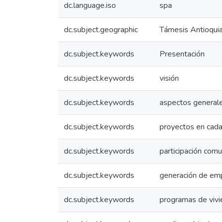
dc.language.iso
spa
dc.subject.geographic
Támesis Antioquia
dc.subject.keywords
Presentación
dc.subject.keywords
visión
dc.subject.keywords
aspectos general
dc.subject.keywords
proyectos en cada
dc.subject.keywords
participación comu
dc.subject.keywords
generación de em
dc.subject.keywords
programas de viv