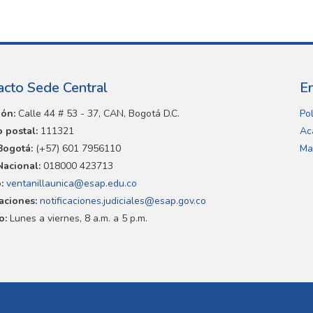
acto Sede Central
E
ión:
Calle 44 # 53 - 37, CAN, Bogotá D.C.
Pol
 postal:
111321
Ac
Bogotá:
(+57) 601 7956110
Ma
Nacional:
018000 423713
:
ventanillaunica@esap.edu.co
caciones:
notificaciones.judiciales@esap.gov.co
o:
Lunes a viernes, 8 a.m. a 5 p.m.