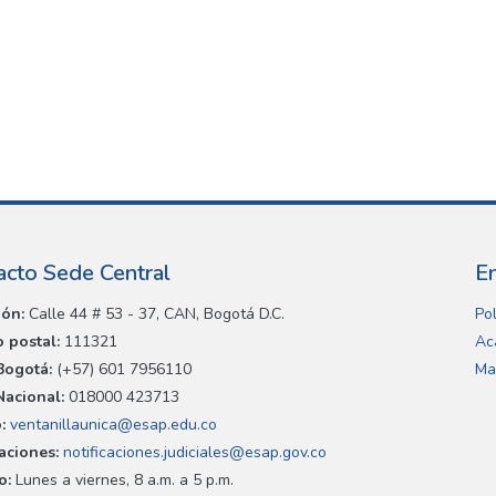
acto Sede Central
E
ión:
Calle 44 # 53 - 37, CAN, Bogotá D.C.
Pol
 postal:
111321
Ac
Bogotá:
(+57) 601 7956110
Ma
Nacional:
018000 423713
:
ventanillaunica@esap.edu.co
caciones:
notificaciones.judiciales@esap.gov.co
o:
Lunes a viernes, 8 a.m. a 5 p.m.