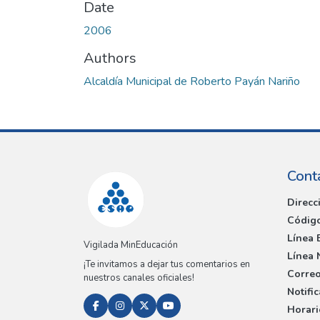
Date
2006
Authors
Alcaldía Municipal de Roberto Payán Nariño
Cont
Direcc
Código
Línea 
Vigilada MinEducación
Línea 
¡Te invitamos a dejar tus comentarios en
Correo
nuestros canales oficiales!
Notifi
Horari