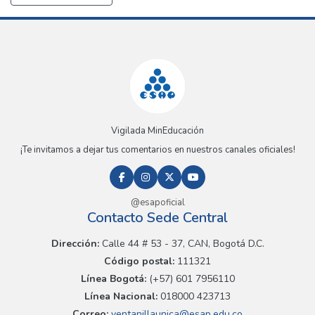
Vigilada MinEducación
¡Te invitamos a dejar tus comentarios en nuestros canales oficiales!
@esapoficial
Contacto Sede Central
Dirección:
Calle 44 # 53 - 37, CAN, Bogotá D.C.
Código postal:
111321
Línea Bogotá:
(+57) 601 7956110
Línea Nacional:
018000 423713
Correo:
ventanillaunica@esap.edu.co