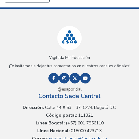
Vigilada MinEducación
¡Te invitamos a dejar tus comentarios en nuestros canales oficiales!
@esapoficial
Contacto Sede Central
Dirección:
Calle 44 # 53 - 37, CAN, Bogotá D.C.
Código postal:
111321
Línea Bogotá:
(+57) 601 7956110
Línea Nacional:
018000 423713
Correo:
ventanillaunica@esap.edu.co