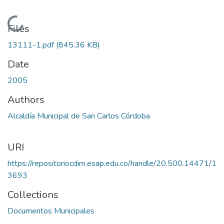
Loading...
Files
13111-1.pdf
(845.36 KB)
Date
2005
Authors
Alcaldía Municipal de San Carlos Córdoba
URI
https://repositoriocdim.esap.edu.co/handle/20.500.14471/1
3693
Collections
Documentos Municipales