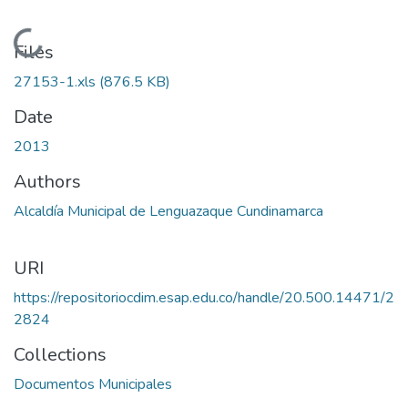
Loading...
Files
27153-1.xls
(876.5 KB)
Date
2013
Authors
Alcaldía Municipal de Lenguazaque Cundinamarca
URI
https://repositoriocdim.esap.edu.co/handle/20.500.14471/2
2824
Collections
Documentos Municipales