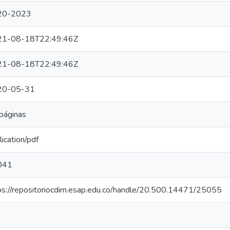
20-2023
21-08-18T22:49:46Z
21-08-18T22:49:46Z
20-05-31
páginas
lication/pdf
041
ps://repositoriocdim.esap.edu.co/handle/20.500.14471/25055