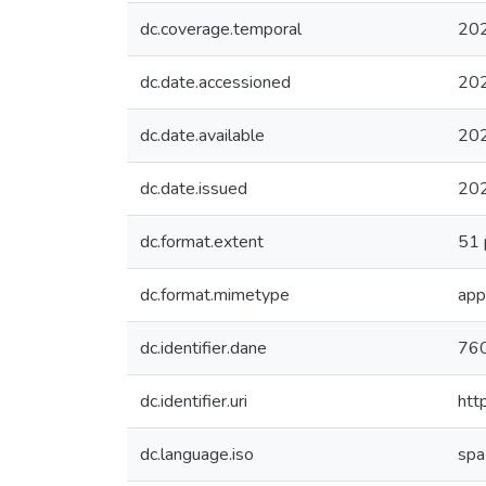
dc.coverage.temporal
20
dc.date.accessioned
20
dc.date.available
20
dc.date.issued
20
dc.format.extent
51 
dc.format.mimetype
app
dc.identifier.dane
76
dc.identifier.uri
htt
dc.language.iso
spa