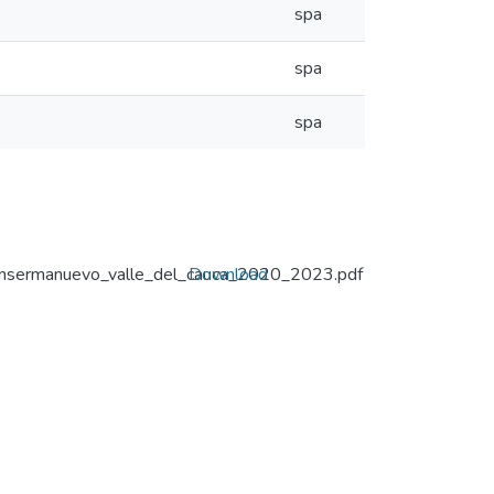
spa
spa
spa
ansermanuevo_valle_del_cauca_2020_2023.pdf
Download