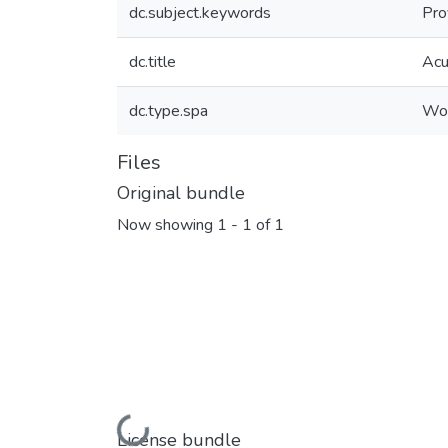
dc.subject.keywords
Pro
dc.title
Acu
dc.type.spa
Wor
Files
Original bundle
Now showing
1 - 1 of 1
Loading...
License bundle