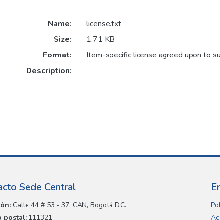
Name:
license.txt
Size:
1.71 KB
Format:
Item-specific license agreed upon to s
Description:
acto Sede Central
E
ión:
Calle 44 # 53 - 37, CAN, Bogotá D.C.
Pol
 postal:
111321
Ac