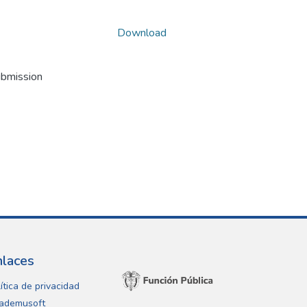
Download
ubmission
nlaces
ítica de privacidad
ademusoft