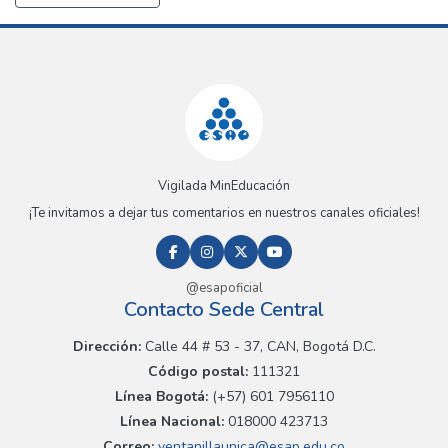
Vigilada MinEducación
¡Te invitamos a dejar tus comentarios en nuestros canales oficiales!
@esapoficial
Contacto Sede Central
Dirección:
Calle 44 # 53 - 37, CAN, Bogotá D.C.
Código postal:
111321
Línea Bogotá:
(+57) 601 7956110
Línea Nacional:
018000 423713
Correo:
ventanillaunica@esap.edu.co