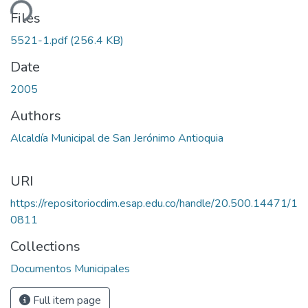
ding...
Files
5521-1.pdf
(256.4 KB)
Date
2005
Authors
Alcaldía Municipal de San Jerónimo Antioquia
URI
https://repositoriocdim.esap.edu.co/handle/20.500.14471/1
0811
Collections
Documentos Municipales
Full item page