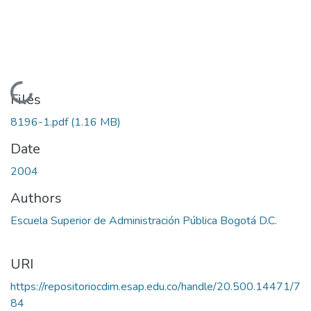
Loading...
Files
8196-1.pdf
(1.16 MB)
Date
2004
Authors
Escuela Superior de Administración Pública Bogotá D.C.
URI
https://repositoriocdim.esap.edu.co/handle/20.500.14471/7
84