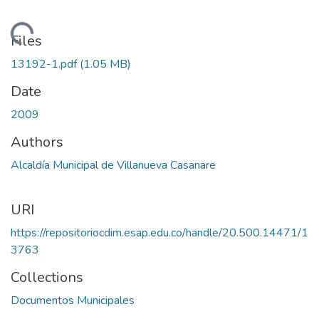
Loading...
Files
13192-1.pdf
(1.05 MB)
Date
2009
Authors
Alcaldía Municipal de Villanueva Casanare
URI
https://repositoriocdim.esap.edu.co/handle/20.500.14471/1
3763
Collections
Documentos Municipales