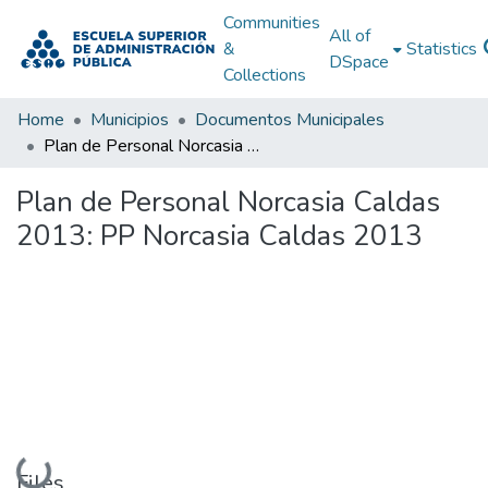
Communities
All of
&
Statistics
DSpace
Collections
Home
Municipios
Documentos Municipales
Plan de Personal Norcasia Caldas 2013: PP Norcasia Caldas 2013
Plan de Personal Norcasia Caldas
2013: PP Norcasia Caldas 2013
Loading...
Files