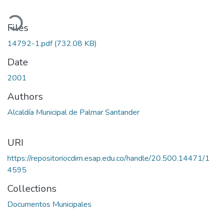
oading...
Files
14792-1.pdf
(732.08 KB)
Date
2001
Authors
Alcaldía Municipal de Palmar Santander
URI
https://repositoriocdim.esap.edu.co/handle/20.500.14471/1
4595
Collections
Documentos Municipales