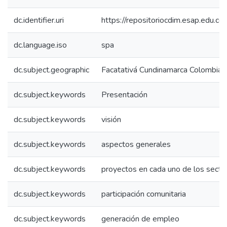
dc.identifier.uri
https://repositoriocdim.esap.edu.
dc.language.iso
spa
dc.subject.geographic
Facatativá Cundinamarca Colombia
dc.subject.keywords
Presentación
dc.subject.keywords
visión
dc.subject.keywords
aspectos generales
dc.subject.keywords
proyectos en cada uno de los secto
dc.subject.keywords
participación comunitaria
dc.subject.keywords
generación de empleo