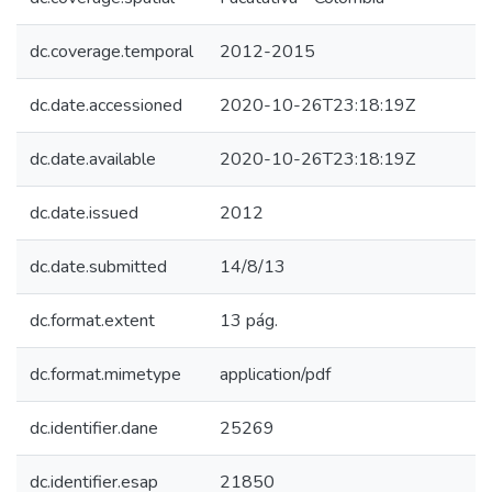
dc.coverage.temporal
2012-2015
dc.date.accessioned
2020-10-26T23:18:19Z
dc.date.available
2020-10-26T23:18:19Z
dc.date.issued
2012
dc.date.submitted
14/8/13
dc.format.extent
13 pág.
dc.format.mimetype
application/pdf
dc.identifier.dane
25269
dc.identifier.esap
21850