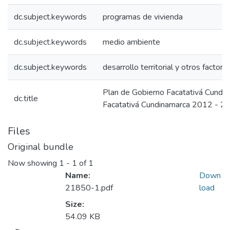
dc.subject.keywords
programas de vivienda
dc.subject.keywords
medio ambiente
dc.subject.keywords
desarrollo territorial y otros factore
Plan de Gobierno Facatativá Cund
dc.title
Facatativá Cundinamarca 2012 - 2
Files
Original bundle
Now showing
1 - 1 of 1
Name:
Down
21850-1.pdf
load
Size:
54.09 KB
Loading...