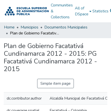
Communities
All of
&
Statistics
DSpace
Collections
Home
Municipios
Documentos Municipales
Plan de Gobierno Facatativá Cundinamarca 2012 - 2015: PG Facatativá Cundinamarca 2012 - 2015
Plan de Gobierno Facatativá
Cundinamarca 2012 - 2015: PG
Facatativá Cundinamarca 2012 -
2015
Simple item page
dc.contributor.author
Alcaldía Municipal de Facatativá C
dc.coverage.spatial
Facatativá - Colombia