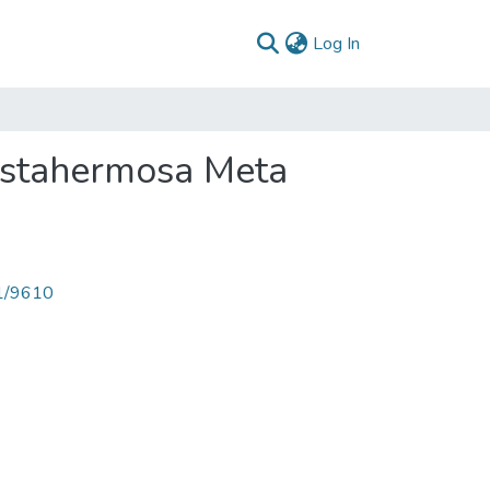
(current)
Log In
istahermosa Meta
71/9610