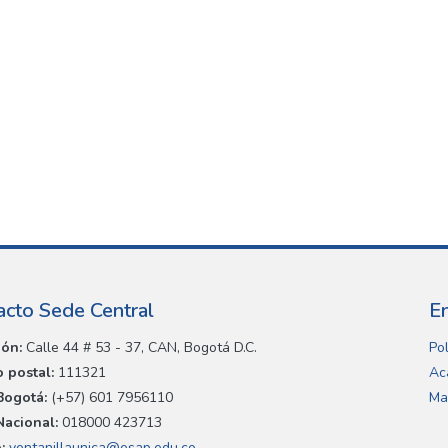
acto Sede Central
E
ión:
Calle 44 # 53 - 37, CAN, Bogotá D.C.
Pol
 postal:
111321
Ac
Bogotá:
(+57) 601 7956110
Ma
Nacional:
018000 423713
:
ventanillaunica@esap.edu.co