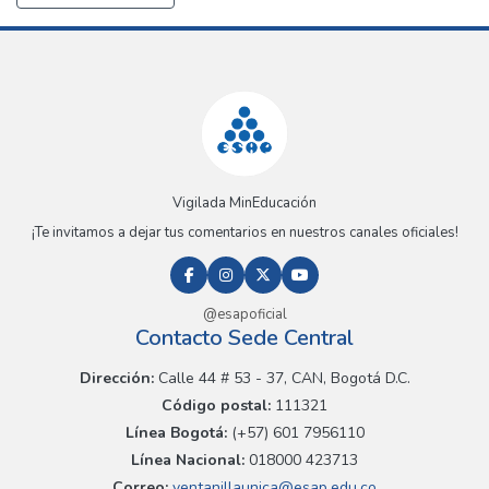
Vigilada MinEducación
¡Te invitamos a dejar tus comentarios en nuestros canales oficiales!
@esapoficial
Contacto Sede Central
Dirección:
Calle 44 # 53 - 37, CAN, Bogotá D.C.
Código postal:
111321
Línea Bogotá:
(+57) 601 7956110
Línea Nacional:
018000 423713
Correo:
ventanillaunica@esap.edu.co