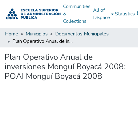
Communities
All of
&
Statistics
DSpace
Collections
Home
Municipios
Documentos Municipales
Plan Operativo Anual de inversiones Monguí Boyacá 2008: POAI Monguí Boyacá 2008
Plan Operativo Anual de
inversiones Monguí Boyacá 2008:
POAI Monguí Boyacá 2008
Loading...