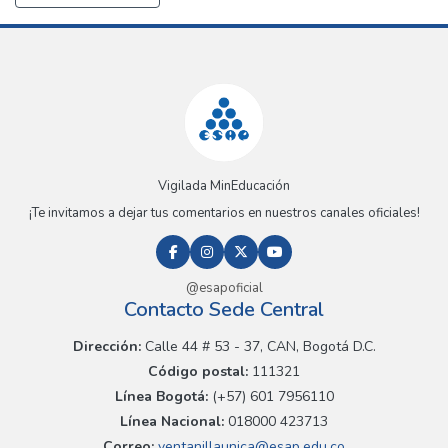
Vigilada MinEducación
¡Te invitamos a dejar tus comentarios en nuestros canales oficiales!
@esapoficial
Contacto Sede Central
Dirección:
Calle 44 # 53 - 37, CAN, Bogotá D.C.
Código postal:
111321
Línea Bogotá:
(+57) 601 7956110
Línea Nacional:
018000 423713
Correo:
ventanillaunica@esap.edu.co