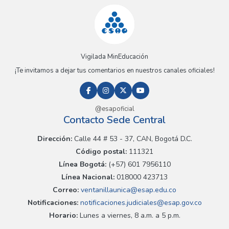
Vigilada MinEducación
¡Te invitamos a dejar tus comentarios en nuestros canales oficiales!
@esapoficial
Contacto Sede Central
Dirección:
Calle 44 # 53 - 37, CAN, Bogotá D.C.
Código postal:
111321
Línea Bogotá:
(+57) 601 7956110
Línea Nacional:
018000 423713
Correo:
ventanillaunica@esap.edu.co
Notificaciones:
notificaciones.judiciales@esap.gov.co
Horario:
Lunes a viernes, 8 a.m. a 5 p.m.